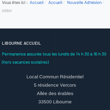
Vous êtes ici :
Accueil
Accueil
Nouvelle Adhésion
slider
LIBOURNE ACCUEIL
Permanence assurée tous les lundis
de 14 h 30 à 16 h 30
(hors vacances scolaires)
Local Commun Résidentiel
5 résidence Vercors
Allée des érables
33500 Libourne