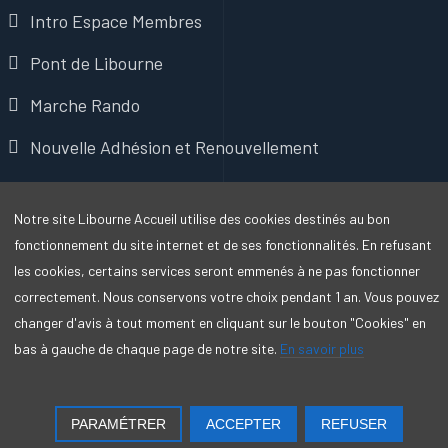
Intro Espace Membres
Pont de Libourne
Marche Rando
Nouvelle Adhésion et Renouvellement
Bénévolat
Notre site Libourne Accueil utilise des cookies destinés au bon
Mentions Légales
fonctionnement du site internet et de ses fonctionnalités. En refusant
les cookies, certains services seront emmenés à ne pas fonctionner
correctement. Nous conservons votre choix pendant 1 an. Vous pouvez
Migration Joomla
effectuée par
HOB France Services
changer d'avis à tout moment en cliquant sur le bouton "Cookies" en
bas à gauche de chaque page de notre site.
En savoir plus
PARAMÉTRER
ACCEPTER
REFUSER