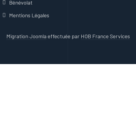
Bénévolat
Mentions Légales
Migration Joomla
effectuée par
HOB France Services