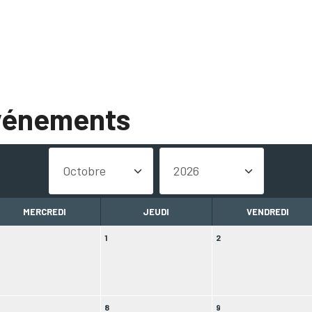
événements
MERCREDI
JEUDI
VENDREDI
1
2
8
9